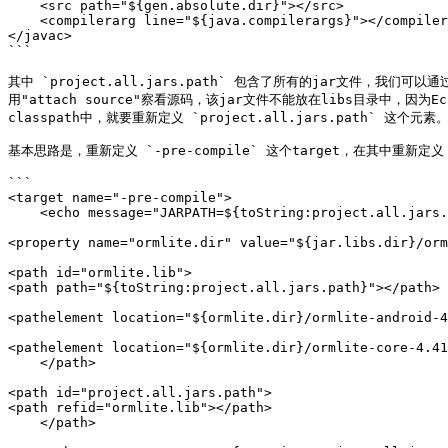
    <src path="${gen.absolute.dir}"></src>

    <compilerarg line="${java.compilerargs}"></compilerarg>

</javac>

```

其中 `project.all.jars.path` 包含了所有的jar文件，我
用"attach source"察看源码，该jar文件不能放在libs目录中，因为E
classpath中，就要重新定义 `project.all.jars.path` 这个元素。
基本思路是，重新定义 `-pre-compile` 这个target，在其中重新定义 `pr
```

<target name="-pre-compile">

    <echo message="JARPATH=${toString:project.all.jars.path}"></echo>

<property name="ormlite.dir" value="${jar.libs.dir}/orm
<path id="ormlite.lib">

<path path="${toString:project.all.jars.path}"></path>

<pathelement location="${ormlite.dir}/ormlite-android-4
<pathelement location="${ormlite.dir}/ormlite-core-4.41
    </path>

<path id="project.all.jars.path">

<path refid="ormlite.lib"></path>

    </path>
