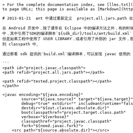
> For the complete documentation index, see [llms.txt](
to page URLs; this page is available as [Markdown](http
# 2013-01-21  ant 中通过重新定义  project.all.jars.path 
在 Android 开发中，除了通常在 Eclipse 中的编译方法之外，有的时
中，其中引用了SDK的编译脚本`${sdk_dir}/tools/ant/build.
但是如果工程中使用了 USER LIBRARY，或者引用了外部的 jar 文件，
到 classpath 中。

通过察看 sdk 提供的`build.xml`编译脚本，可以发现 javac 使用的 c
```

<path id="project.javac.classpath">

<path refid="project.all.jars.path"></path>

<path refid="tested.project.classpath"></path>

</path>

<javac encoding="${java.encoding}"

        source="${java.source}" target="${java.target}"

        debug="true" extdirs="" includeantruntime="false"

        destdir="${out.classes.absolute.dir}"

        bootclasspathref="project.target.class.path"

        verbose="${verbose}"

        classpathref="project.javac.classpath"

        fork="${need.javac.fork}">

    <src path="${source.absolute.dir}"></src>
