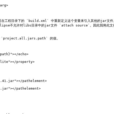
们可以通过在工程目录下的 `build.xml` 中重新定义这个变量来引入其他的ja
clipse不允许对libs目录中的jar文件 `attach source`。因此我将


oject.all.jars.path` 的值。

lite"></property>

.41.jar"></pathelement>

.jar"></pathelement>
